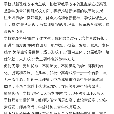
学校以新课程改革为主线，把教育教学改革的重点放在提高课
堂教学质量和科研兴校方面，积极推进新课程的改革与发展，
注重培养学生良好素质、健全人格和创新精神。学校从课堂入
手，坚持“先学后教，当堂训练”的教学理念，改革教学模式，提
高教学质量。
学校始终坚持“面向全体学生，优化教育过程，培养素质特长，
促进全面发展”的教育原则，把“求知、创新、发展、感恩、责任
感”作为学生培养目标，逐步形成了以“面向全体，分层教学，培
优补差，人人成才”为主要特色的教学模式。
中职招生网
促使优等生更加优秀，不同层次、不同类别的学生都得到转
化、提高和发展。近几年，我校中高考成绩一步一个台阶，虽
无一流生源，但创一流佳绩，中考成绩重点高中平均录取率
80％，高考二本以上达线率78%，在同等学校中独占鳌头。
师资队伍：学校坚持”以人为本”的理念，现有教职工100余人，
学校师资力量雄厚，教师队伍学历层次高，政治素质高，业务
素质硬，师德高尚，年龄结构以青年教师居多。
以上就是长治市潞州区育成学校是公立学校吗全部内容，更多