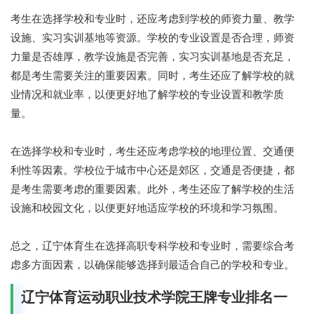
考生在选择学校和专业时，还应考虑到学校的师资力量、教学
设施、实习实训基地等资源。学校的专业设置是否合理，师资
力量是否雄厚，教学设施是否完善，实习实训基地是否充足，
都是考生需要关注的重要因素。同时，考生还应了解学校的就
业情况和就业率，以便更好地了解学校的专业设置和教学质
量。
在选择学校和专业时，考生还应考虑学校的地理位置、交通便
利性等因素。学校位于城市中心还是郊区，交通是否便捷，都
是考生需要考虑的重要因素。此外，考生还应了解学校的生活
设施和校园文化，以便更好地适应学校的环境和学习氛围。
总之，辽宁体育生在选择高职专科学校和专业时，需要综合考
虑多方面因素，以确保能够选择到最适合自己的学校和专业。
辽宁体育运动职业技术学院王牌专业排名一