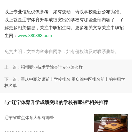
以上专业信息仅供参考，如有变动，请以学校最新公布为准。
以上就是辽宁体育升学成绩突出的学校有哪些全部内容了，了
解更多相关信息，关注中职招生网。更多相关文章关注中职招
生网：
www.380863.com
免责声明：文章内容来自网络，如有侵权请及时联系删除。
上一篇：
福州职业技术学院会计专业怎么样
下一篇：
重庆中职幼师前十学校排名 重庆渝中区排名前十的中职学
校名单
与“辽宁体育升学成绩突出的学校有哪些”相关推荐
辽宁省重点体育大学有哪些