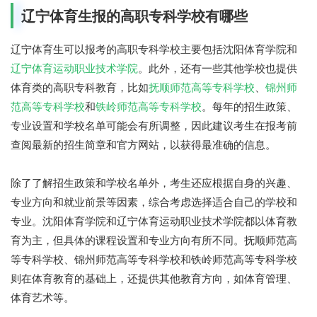
辽宁体育生报的高职专科学校有哪些
辽宁体育生可以报考的高职专科学校主要包括沈阳体育学院和
辽宁体育运动职业技术学院
。此外，还有一些其他学校也提供
体育类的高职专科教育，比如
抚顺师范高等专科学校
、
锦州师
范高等专科学校
和
铁岭师范高等专科学校
。每年的招生政策、
专业设置和学校名单可能会有所调整，因此建议考生在报考前
查阅最新的招生简章和官方网站，以获得最准确的信息。
除了了解招生政策和学校名单外，考生还应根据自身的兴趣、
专业方向和就业前景等因素，综合考虑选择适合自己的学校和
专业。沈阳体育学院和辽宁体育运动职业技术学院都以体育教
育为主，但具体的课程设置和专业方向有所不同。抚顺师范高
等专科学校、锦州师范高等专科学校和铁岭师范高等专科学校
则在体育教育的基础上，还提供其他教育方向，如体育管理、
体育艺术等。