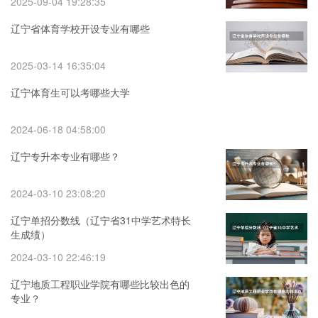
2025-09-04 19:28:35
辽宁省体育学校开设专业有哪些
2025-03-14 16:35:04
辽宁体育生可以考哪些大学
2024-06-18 04:58:00
辽宁专升本专业有哪些？
2024-03-10 23:08:20
辽宁单招分数线（辽宁省31中学艺术特长
生成绩）
2024-03-10 22:46:19
辽宁地质工程职业学院有哪些比较出色的
专业？