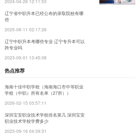
2024-04-26 12:11:53
辽宁省中职升本已经公布的录取院校有哪
些
2025-08-11 02:17:26
辽宁中职升本考哪些专业 辽宁专升本可以
跨专业吗
2023-09-01 13:45:08
热点推荐
海南十佳中职学校（海南海口市中等职业
学校（中职）所有名单（27所））
2026-02-15 03:57:11
深圳宝安职业技术学校排名第几 深圳宝安
职业技术学校学费多少
2023-09-16 04:39:31