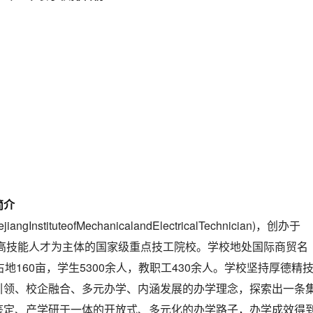
简介
ejiangInstituteofMechanicalandElectricalTechnician)，创办于
养高技能人才为主体的国家级重点技工院校。学校地处国际商贸名
地160亩，学生5300余人，教职工430余人。学校坚持厚德精
引领、校企融合、多元办学、内涵发展的办学理念，探索出一条
鉴定、产学研于一体的开放式、多元化的办学路子，办学成效得