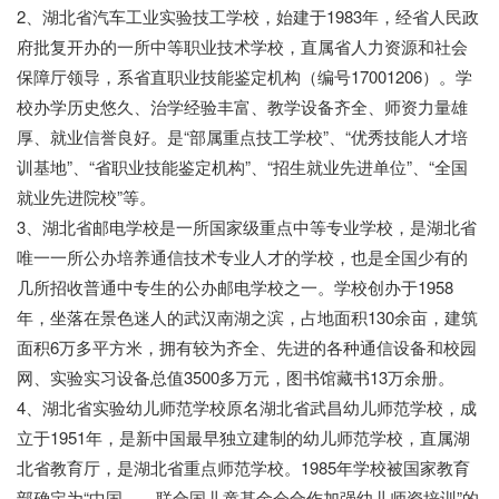
2、湖北省汽车工业实验技工学校，始建于1983年，经省人民政
府批复开办的一所中等职业技术学校，直属省人力资源和社会
保障厅领导，系省直职业技能鉴定机构（编号17001206）。学
校办学历史悠久、治学经验丰富、教学设备齐全、师资力量雄
厚、就业信誉良好。是“部属重点技工学校”、“优秀技能人才培
训基地”、“省职业技能鉴定机构”、“招生就业先进单位”、“全国
就业先进院校”等。
3、湖北省邮电学校是一所国家级重点中等专业学校，是湖北省
唯一一所公办培养通信技术专业人才的学校，也是全国少有的
几所招收普通中专生的公办邮电学校之一。学校创办于1958
年，坐落在景色迷人的武汉南湖之滨，占地面积130余亩，建筑
面积6万多平方米，拥有较为齐全、先进的各种通信设备和校园
网、实验实习设备总值3500多万元，图书馆藏书13万余册。
4、湖北省实验幼儿师范学校原名湖北省武昌幼儿师范学校，成
立于1951年，是新中国最早独立建制的幼儿师范学校，直属湖
北省教育厅，是湖北省重点师范学校。1985年学校被国家教育
部确定为“中国——联合国儿童基金会合作加强幼儿师资培训”的