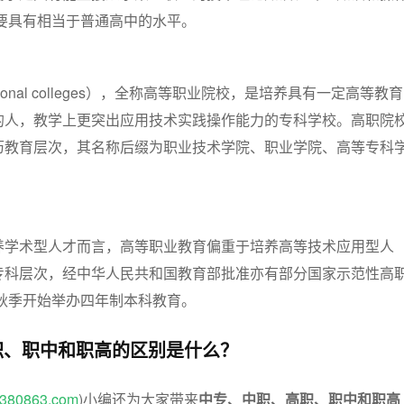
要具有相当于普通高中的水平。
cational colleges），全称高等职业院校，是培养具有一定高等教育
的人，教学上更突出应用技术实践操作能力的专科学校。高职院
历教育层次，其名称后缀为职业技术学院、职业学院、高等专科
养学术型人才而言，高等职业教育偏重于培养高等技术应用型人
专科层次，经中华人民共和国教育部批准亦有部分国家示范性高
年秋季开始举办四年制本科教育。
职、职中和职高的区别是什么？
w.380863.com
)小编还为大家带来
中专、中职、高职、职中和职高