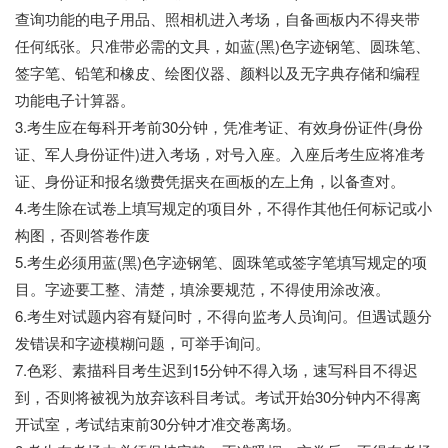
查询功能的电子用品、照相机进入考场，自备画板内不得夹带
任何纸张。只准带必需的文具，如蓝(黑)色字迹钢笔、圆珠笔、
签字笔、铅笔和橡皮、绘图仪器、颜料以及无字典存储和编程
功能电子计算器。
3.考生应在每科开考前30分钟，凭准考证、有效身份证件(身份
证、军人身份证件)进入考场，对号入座。入座后考生应将准考
证、身份证和报名缴费凭据夹在画板的左上角，以备查对。
4.考生除在试卷上填写规定的项目外，不得作其他任何标记或小
构图，否则答卷作废
5.考生必须用蓝(黑)色字迹钢笔、圆珠笔或签字笔填写规定的项
目。字迹要工整、清楚，填涂要规范，不得使用涂改液。
6.考生对试题内容有疑问时，不得向监考人员询问。但遇试题分
发错误和字迹模糊问题，可举手询问。
7.色彩、素描科目考生迟到15分钟不得入场，速写科目不得迟
到，否则将被视为放弃该科目考试。考试开始30分钟内不得离
开试室，考试结束前30分钟才准交卷离场。