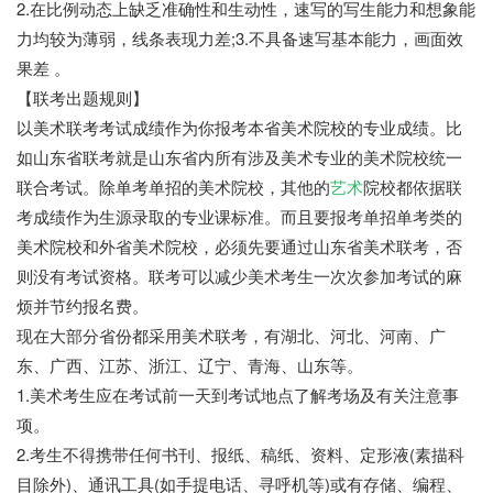
2.在比例动态上缺乏准确性和生动性，速写的写生能力和想象能
力均较为薄弱，线条表现力差;3.不具备速写基本能力，画面效
果差 。
【联考出题规则】
以美术联考考试成绩作为你报考本省美术院校的专业成绩。比
如山东省联考就是山东省内所有涉及美术专业的美术院校统一
联合考试。除单考单招的美术院校，其他的
艺术
院校都依据联
考成绩作为生源录取的专业课标准。而且要报考单招单考类的
美术院校和外省美术院校，必须先要通过山东省美术联考，否
则没有考试资格。联考可以减少美术考生一次次参加考试的麻
烦并节约报名费。
现在大部分省份都采用美术联考，有湖北、河北、河南、广
东、广西、江苏、浙江、辽宁、青海、山东等。
1.美术考生应在考试前一天到考试地点了解考场及有关注意事
项。
2.考生不得携带任何书刊、报纸、稿纸、资料、定形液(素描科
目除外)、通讯工具(如手提电话、寻呼机等)或有存储、编程、