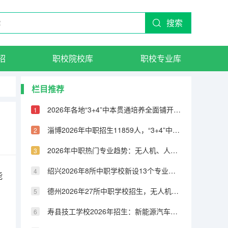
搜索
招
职校院校库
职校专业库
栏目推荐
2026年各地“3+4”中本贯通培养全面铺开，中职直通本科成升学新通道
淄博2026年中职招生11859人，“3+4”中本贯通230人
2026年中职热门专业趋势：无人机、人工智能、新能源汽车成新风口
绍兴2026年8所中职学校新设13个专业，中本一体化面向全省招生
能
德州2026年27所中职学校招生，无人机、机电等热门专业免学费
寿县技工学校2026年招生：新能源汽车、智慧养老、工业机器人三大方向落地