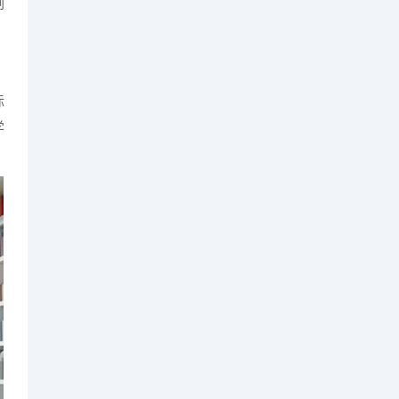
例
标
学